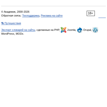
© Академик, 2000-2026
18+
Обратная связь:
Техподдержка
,
Реклама на сайте
👣 Путешествия
Экспорт словарей на сайты
, сделанные на PHP,
Joomla,
Drupal,
WordPress, MODx.